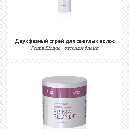
Двухфазный спрей для светлых волос
Prima Blonde - оттенки блонд