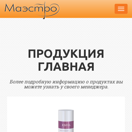
Toggl
navig
ПРОДУКЦИЯ
ГЛАВНАЯ
Более подробную информацию о продуктах вы
можете узнать у своего менеджера.