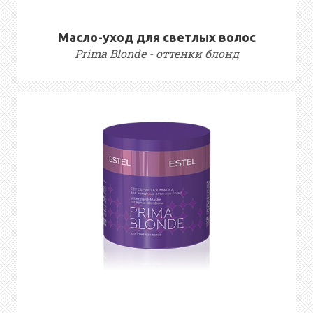
Масло-уход для светлых волос
Prima Blonde - оттенки блонд