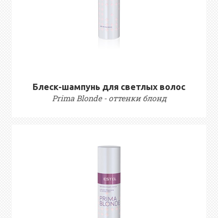
Блеск-шампунь для светлых волос
Prima Blonde - оттенки блонд